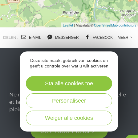
Leaflet
| Map data ©
OpenStreetMap contributors
DELEN :
E-MAIL
MESSENGER
FACEBOOK
MEER
Deze site maakt gebruik van cookies en
geeft u controle over wat u wilt activeren
Sta alle cookies toe
Ne manquez pas notre newsletter mensuelle
Personaliseer
et laissez-vous inspirer pour profiter
pleinement de votre séjour en Aveyron.
Weiger alle cookies
Je m'abonne ici