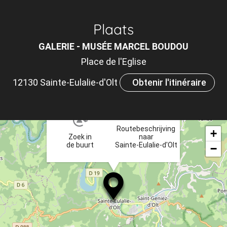
Af
o
Plaats
m
GALERIE - MUSÉE MARCEL BOUDOU
le
Place de l'Eglise
ou
12130 Sainte-Eulalie-d'Olt
Obtenir l'itinéraire
et
×
ta
Routebeschrijving
+
Zoek in
naar
de buurt
Sainte-Eulalie-d'Olt
−