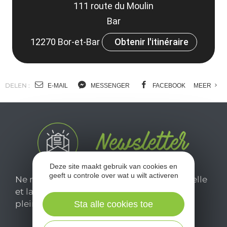
111 route du Moulin
Bar
12270 Bor-et-Bar
Obtenir l'itinéraire
DELEN :
E-MAIL
MESSENGER
FACEBOOK
MEER
Deze site maakt gebruik van cookies en
geeft u controle over wat u wilt activeren
Ne manquez pas notre newsletter mensuelle
et laissez-vous inspirer pour profiter
pleinement de votre séjour en Aveyron.
Sta alle cookies toe