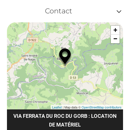
Af
Contact
ou
Af
ma
+
ou
le
−
ma
la
le
co
Leaflet
| Map data ©
OpenStreetMap contributors
VIA FERRATA DU ROC DU GORB : LOCATION
DE MATÉRIEL