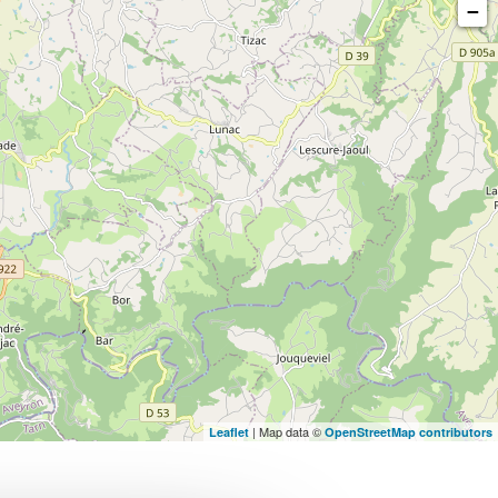
−
| Map data ©
Leaflet
OpenStreetMap contributors