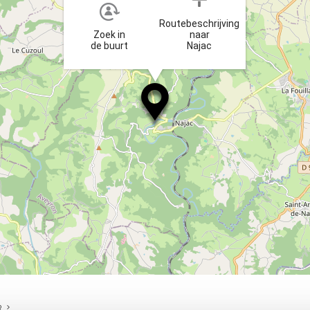
Routebeschrijving
Zoek in
naar
de buurt
Najac
R