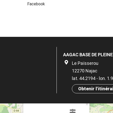
Facebook
AAGAC BASE DE PLEIN
Le Païsserou
12270 Najac
lat. 44.2194 - lon. 1
Obtenir l'itinéra
×