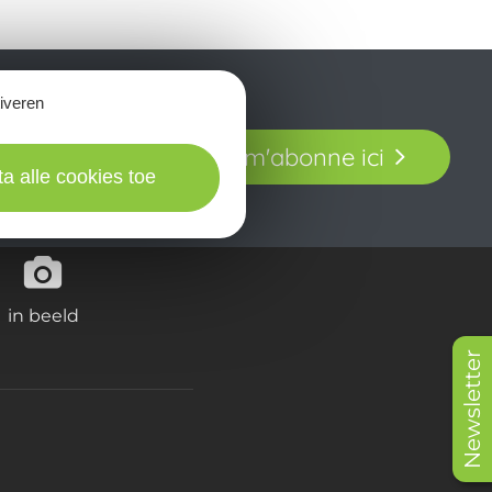
tiveren
t laissez-vous
Je m'abonne ici
our en Aveyron.
ta alle cookies toe
in beeld
Newsletter