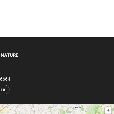
E NATURE
.96664
ire
+