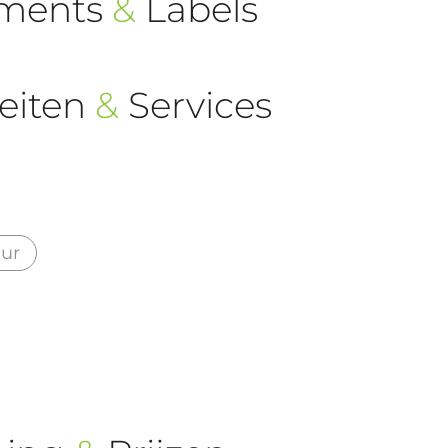
ements
&
Labels
eiten
&
Services
eur