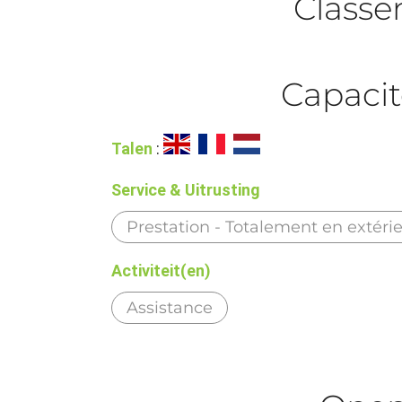
Class
Capacit
Talen
:
Service & Uitrusting
Prestation - Totalement en extéri
Activiteit(en)
Assistance