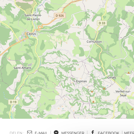
DELEN :
E-MAIL
MESSENGER
FACEBOOK
MEE