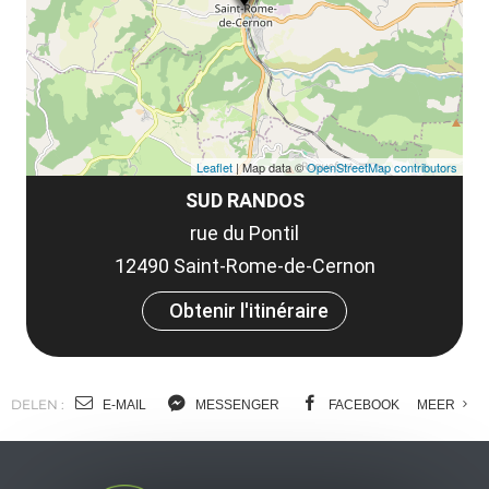
co
tar
Leaflet
| Map data ©
OpenStreetMap contributors
SUD RANDOS
rue du Pontil
12490 Saint-Rome-de-Cernon
Obtenir l'itinéraire
DELEN :
E-MAIL
MESSENGER
FACEBOOK
MEER