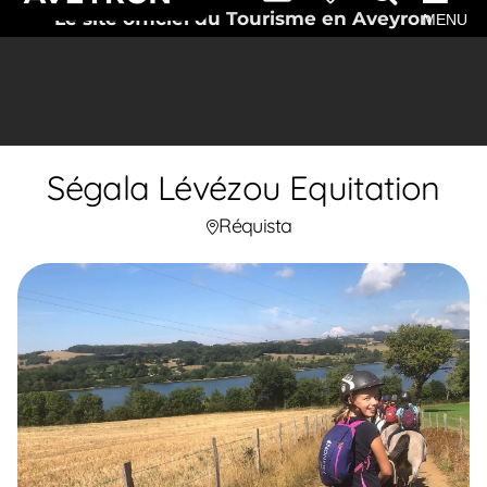
Le site officiel du Tourisme en Aveyron
MENU
Ségala Lévézou Equitation
Réquista