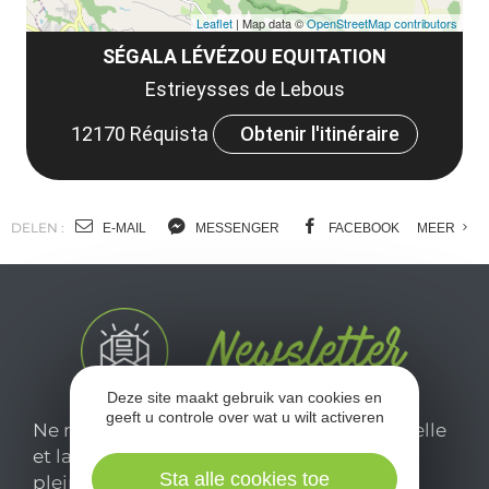
Leaflet
| Map data ©
OpenStreetMap contributors
SÉGALA LÉVÉZOU EQUITATION
Estrieysses de Lebous
12170 Réquista
Obtenir l'itinéraire
DELEN :
E-MAIL
MESSENGER
FACEBOOK
MEER
Deze site maakt gebruik van cookies en
geeft u controle over wat u wilt activeren
Ne manquez pas notre newsletter mensuelle
et laissez-vous inspirer pour profiter
Sta alle cookies toe
pleinement de votre séjour en Aveyron.