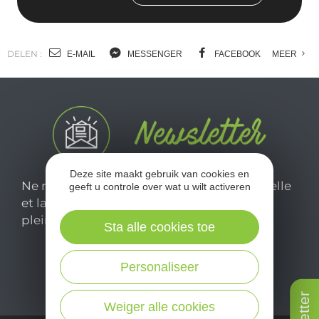
DELEN :
E-MAIL
MESSENGER
FACEBOOK
MEER
Deze site maakt gebruik van cookies en
Ne manquez pas notre newsletter mensuelle
geeft u controle over wat u wilt activeren
et laissez-vous inspirer pour profiter
pleinement de votre séjour en Aveyron.
Sta alle cookies toe
Je m'abonne ici
Personaliseer
Weiger alle cookies