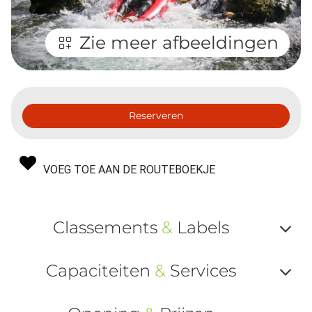
Zie meer afbeeldingen
Reserveren
VOEG TOE AAN DE ROUTEBOEKJE
Classements
&
Labels
Af
Capaciteiten
&
Services
ou
Af
ma