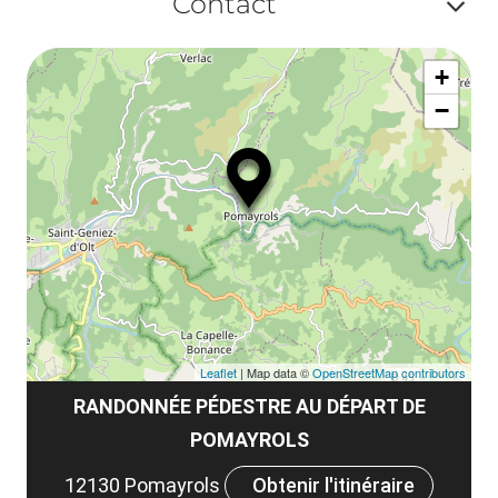
Contact
ou
Af
ma
+
ou
le
−
ma
la
le
co
Leaflet
| Map data ©
OpenStreetMap contributors
RANDONNÉE PÉDESTRE AU DÉPART DE
POMAYROLS
12130 Pomayrols
Obtenir l'itinéraire