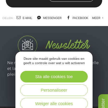
DELEN :
E-MAIL
MESSENGER
FACEBOOK
MEER
Deze site maakt gebruik van cookies en
Ne manquez pas notre newsletter mensuelle
geeft u controle over wat u wilt activeren
et laissez-vous inspirer pour profiter
pleinement de votre séjour en Aveyron.
Sta alle cookies toe
Je m'abonne ici
Personaliseer
Weiger alle cookies