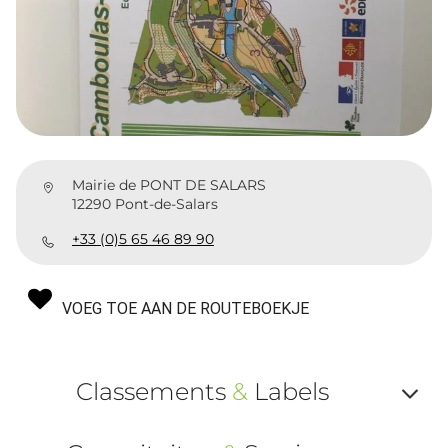
Mairie de PONT DE SALARS
12290 Pont-de-Salars
+33 (0)5 65 46 89 90
VOEG TOE AAN DE ROUTEBOEKJE
Classements
&
Labels
Af