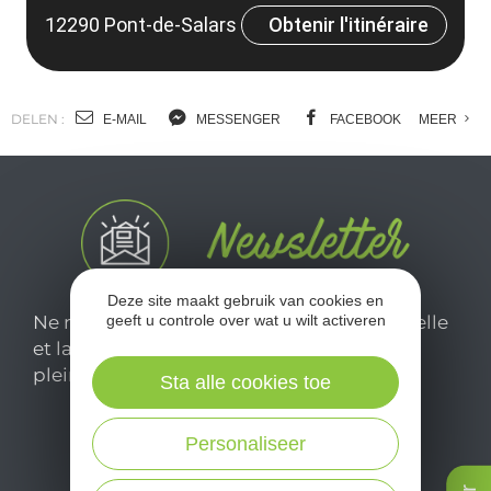
12290 Pont-de-Salars
Obtenir l'itinéraire
DELEN :
E-MAIL
MESSENGER
FACEBOOK
MEER
Deze site maakt gebruik van cookies en
geeft u controle over wat u wilt activeren
Ne manquez pas notre newsletter mensuelle
et laissez-vous inspirer pour profiter
pleinement de votre séjour en Aveyron.
Sta alle cookies toe
Personaliseer
Je m'abonne ici