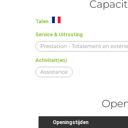
Capacit
Talen
:
Service & Uitrusting
Prestation - Totalement en extéri
Activiteit(en)
Assistance
Ope
Openingstijden