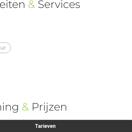
eiten
&
Services
eur
ning
&
Prijzen
Tarieven