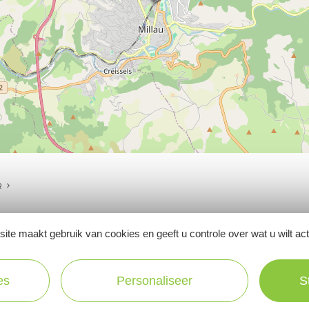
R
ite maakt gebruik van cookies en geeft u controle over wat u wilt ac
Ne manquez pas notre newsletter mensuelle e
es
Personaliseer
S
inspirer pour profiter pleinement de votre séj