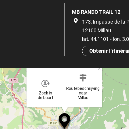
MB RANDO TRAIL 12
173, Impasse de la 
12100 Millau
lat. 44.1101 - lon. 3
Obtenir l'itinéra
×
Routebeschrijving
Zoek in
naar
de buurt
Millau