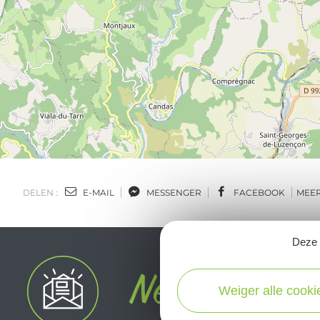
DELEN :
E-MAIL
MESSENGER
FACEBOOK
MEE
Deze s
Weiger alle cooki