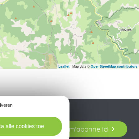
| Map data ©
Leaflet
OpenStreetMap contributors
tiveren
t laissez-vous
ta alle cookies toe
Je m'abonne ici
our en Aveyron.