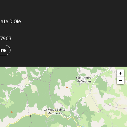
Pate D'Oie
.07963
ire
+
−