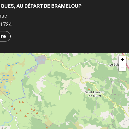
IQUES, AU DÉPART DE BRAMELOUP
rac
.01724
ire
+
−