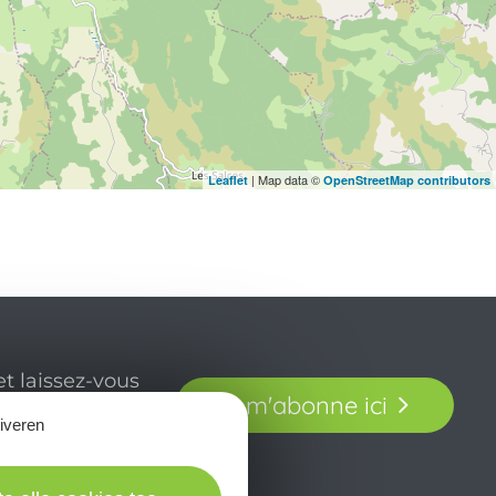
| Map data ©
Leaflet
OpenStreetMap contributors
t laissez-vous
Je m'abonne ici
our en Aveyron.
tiveren