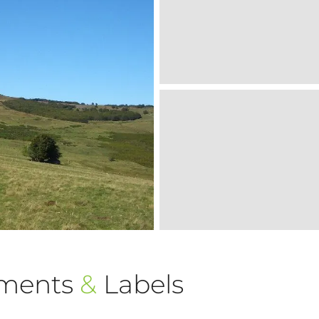
ements
&
Labels