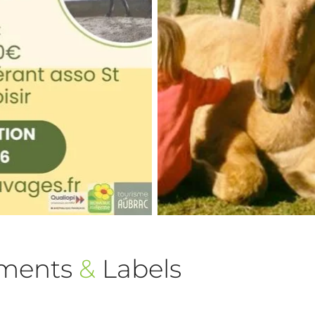
ements
&
Labels