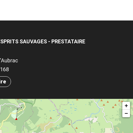
SPRITS SAUVAGES - PRESTATAIRE
d'Aubrac
.9168
ire
+
−