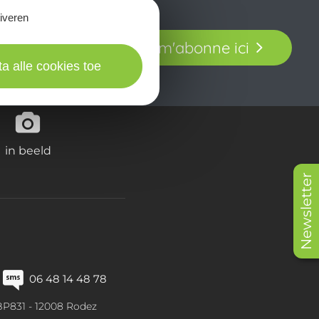
tiveren
t laissez-vous
Je m'abonne ici
our en Aveyron.
ta alle cookies toe
in beeld
Newsletter
06 48 14 48 78
BP831 -
12008
Rodez