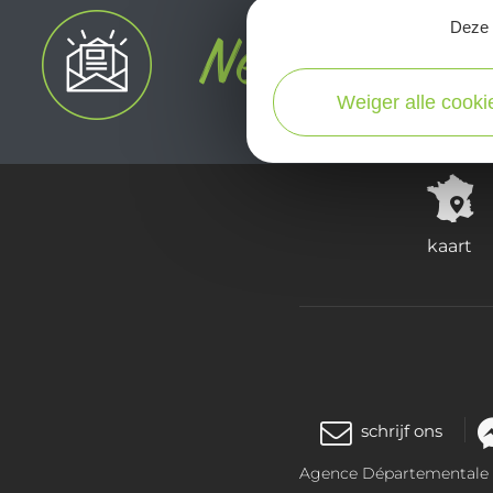
Deze s
Weiger alle cooki
kaart
schrijf ons
Agence Départementale de