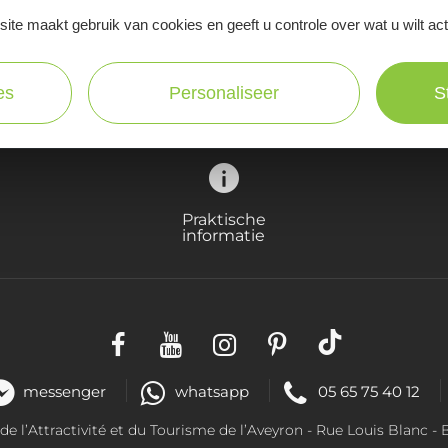
ite maakt gebruik van cookies en geeft u controle over wat u wilt ac
Ne manquez pas notre newsletter mensuelle e
inspirer pour profiter pleinement de votre séj
es
Personaliseer
S
Praktische
informatie
messenger
whatsapp
05 65 75 40 12
 l’Attractivité et du Tourisme de l’Aveyron -
Rue Louis Blanc
- 