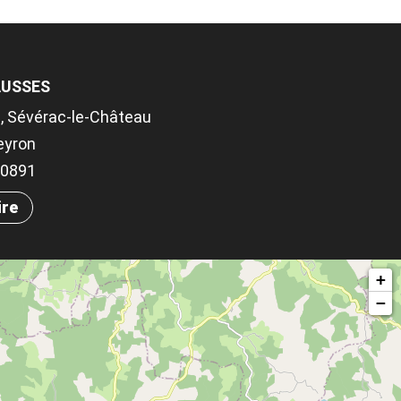
AUSSES
, Sévérac-le-Château
eyron
.10891
ire
+
−