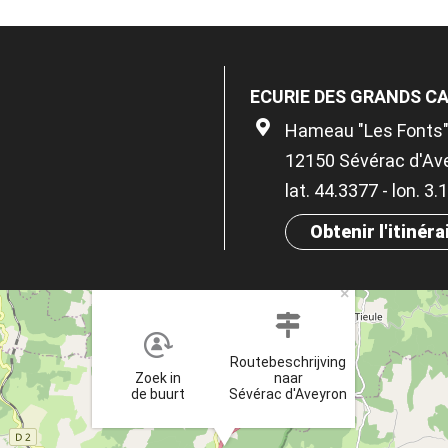
ECURIE DES GRANDS C
Hameau "Les Fonts"
12150 Sévérac d'Av
lat. 44.3377 - lon. 3
Obtenir l'itinéra
×
Routebeschrijving
Zoek in
naar
de buurt
Sévérac d'Aveyron