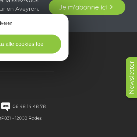
t laissez-vous
Je m'abonne ici
our en Aveyron.
tiveren
ta alle cookies toe
in beeld
Newsletter
06 48 14 48 78
BP831 -
12008
Rodez