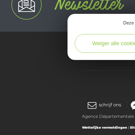
Deze s
Weiger alle cooki
kaart
schrijf ons
Agence Départementale de
Wettelijke vermeldingen
|
Si