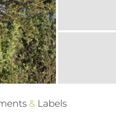
ements
&
Labels