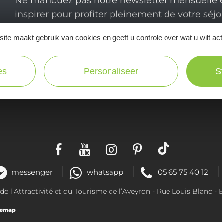
Ne manquez pas notre newsletter mensuelle e
inspirer pour profiter pleinement de votre séj
ite maakt gebruik van cookies en geeft u controle over wat u wilt ac
es
Personaliseer
S
Praktische
informatie
messenger
whatsapp
05 65 75 40 12
 l’Attractivité et du Tourisme de l’Aveyron -
Rue Louis Blanc
- 
temap