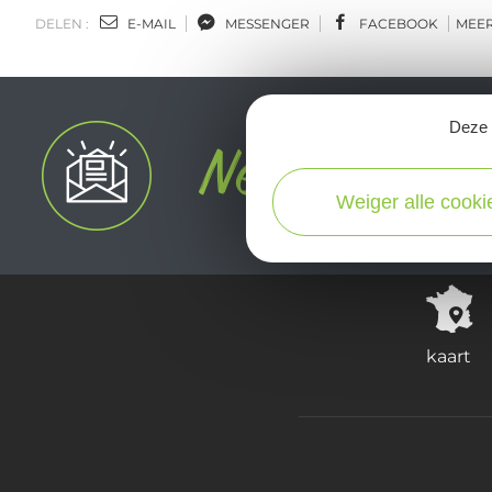
DELEN :
E-MAIL
MESSENGER
FACEBOOK
MEE
Deze s
Weiger alle cooki
kaart