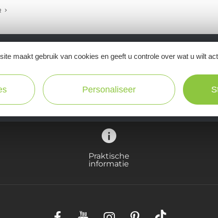
R
ite maakt gebruik van cookies en geeft u controle over wat u wilt ac
Ne manquez pas notre newsletter mensuelle e
inspirer pour profiter pleinement de votre séj
es
Personaliseer
S
Praktische
informatie