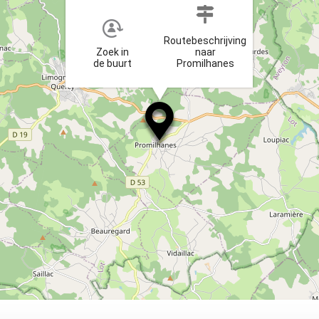
Routebeschrijving
Zoek in
naar
de buurt
Promilhanes