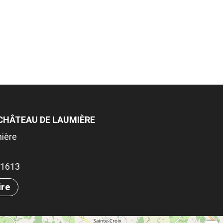
CHÂTEAU DE LAUMIÈRE
ière
.81613
ire