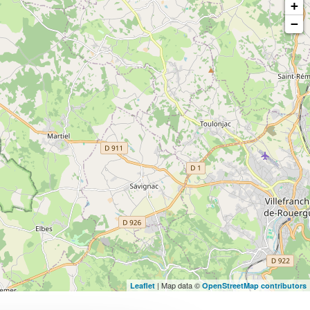
+
−
| Map data ©
Leaflet
OpenStreetMap contributors