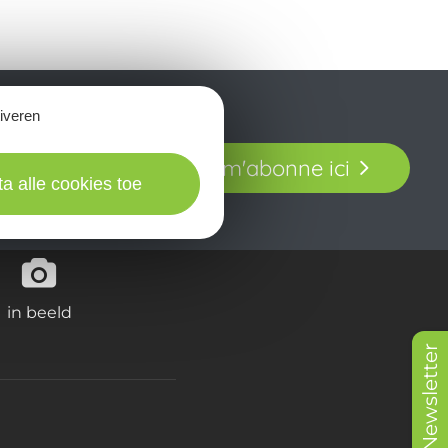
tiveren
t laissez-vous
Je m'abonne ici
our en Aveyron.
ta alle cookies toe
in beeld
Newsletter