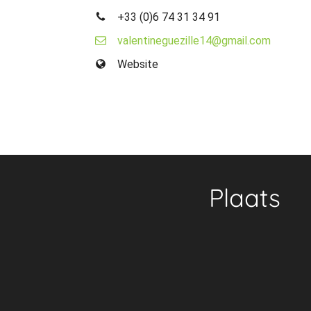
+33 (0)6 74 31 34 91
valentineguezille14@gmail.com
Website
Plaats