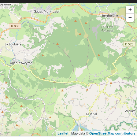
+
−
| Map data ©
Leaflet
OpenStreetMap contributors