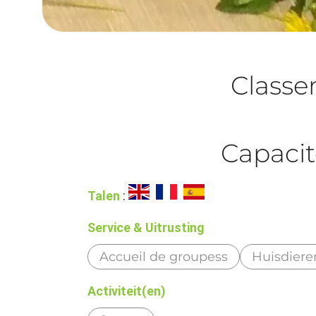
Class
Capacit
Talen
:
Service & Uitrusting
Accueil de groupess
Huisdiere
Activiteit(en)