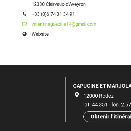
12330 Clairvaux-d'Aveyron
+33 (0)6 74 31 34 91
valentineguezille14@gmail.com
Website
CAPUCINE ET MARJOLA
12000 Rodez
lat. 44.351 - lon. 2.5
Obtenir l'itinéra