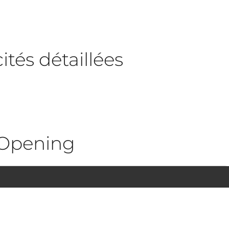
tés détaillées
Opening
1