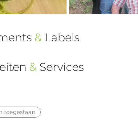
ements
&
Labels
eiten
&
Services
n toegestaan