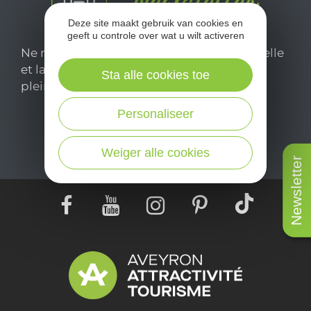
Deze site maakt gebruik van cookies en
geeft u controle over wat u wilt activeren
Ne manquez pas notre newsletter mensuelle
et laissez-vous inspirer pour profiter
Sta alle cookies toe
pleinement de votre séjour en Aveyron.
Personaliseer
Je m'abonne ici
Weiger alle cookies
Newsletter