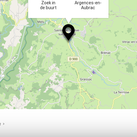
Zoek in
Argences-en-
de buurt
Aubrac
R