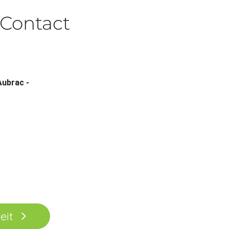
Contact
Aubrac -
eit