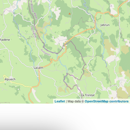
| Map data ©
Leaflet
OpenStreetMap contributors