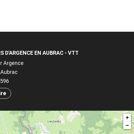
S D'ARGENCE EN AUBRAC - VTT
ur Argence
-Aubrac
.7596
ire
+
−