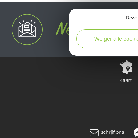
Deze s
Weiger alle cooki
kaart
schrijf ons