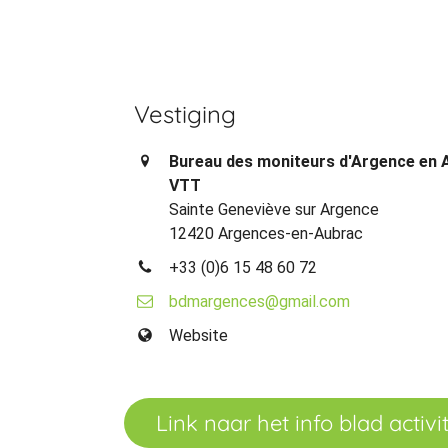
Vestiging
Bureau des moniteurs d'Argence en 
VTT
Sainte Geneviève sur Argence
12420 Argences-en-Aubrac
+33 (0)6 15 48 60 72
bdmargences@gmail.com
Website
Link naar het info blad activit