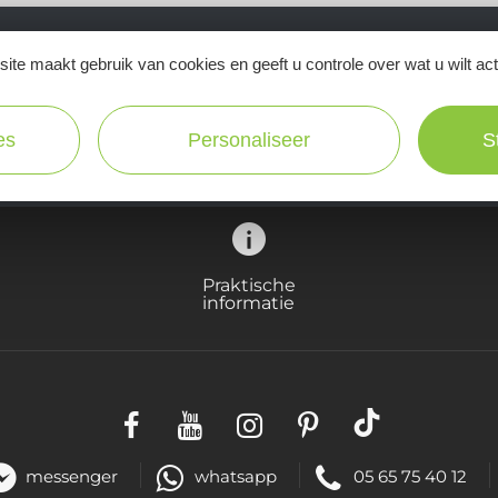
ite maakt gebruik van cookies en geeft u controle over wat u wilt ac
Ne manquez pas notre newsletter mensuelle e
inspirer pour profiter pleinement de votre séj
es
Personaliseer
S
Praktische
informatie
messenger
whatsapp
05 65 75 40 12