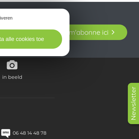
tiveren
t laissez-vous
Je m'abonne ici
our en Aveyron.
ta alle cookies toe
in beeld
Newsletter
06 48 14 48 78