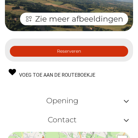
Zie meer afbeeldingen
Reserveren
VOEG TOE AAN DE ROUTEBOEKJE
Opening
Af
Contact
ou
Af
ma