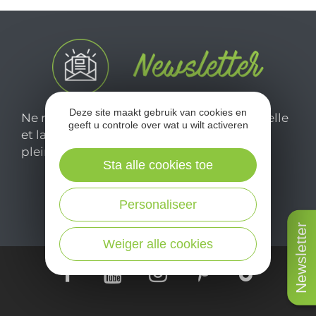
Deze site maakt gebruik van cookies en
Ne manquez pas notre newsletter mensuelle
geeft u controle over wat u wilt activeren
et laissez-vous inspirer pour profiter
pleinement de votre séjour en Aveyron.
Sta alle cookies toe
Je m'abonne ici
Personaliseer
Newsletter
Weiger alle cookies