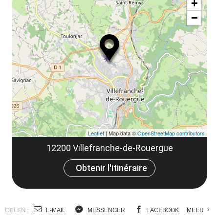
+
ou
le
−
ma
ou
le
et
co
tar
Leaflet
| Map data ©
OpenStreetMap contributors
12200 Villefranche-de-Rouergue
Obtenir l'itinéraire
DELEN :
E-MAIL
MESSENGER
FACEBOOK
MEER