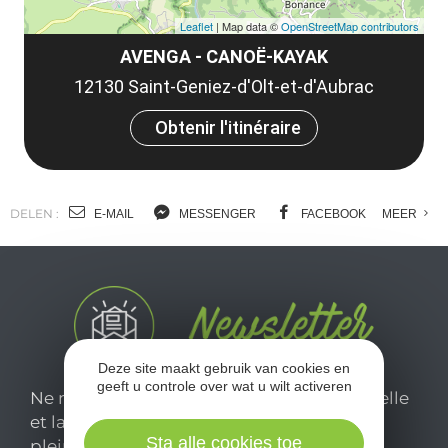
Leaflet
| Map data ©
OpenStreetMap contributors
AVENGA - CANOË-KAYAK
12130 Saint-Geniez-d'Olt-et-d'Aubrac
Obtenir l'itinéraire
DELEN :
E-MAIL
MESSENGER
FACEBOOK
MEER
Deze site maakt gebruik van cookies en
geeft u controle over wat u wilt activeren
Ne manquez pas notre newsletter mensuelle
et laissez-vous inspirer pour profiter
Sta alle cookies toe
pleinement de votre séjour en Aveyron.