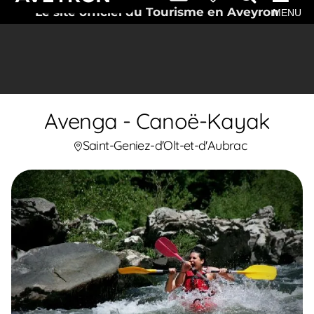
Le site officiel du Tourisme en Aveyron
MENU
Avenga - Canoë-Kayak
Saint-Geniez-d'Olt-et-d'Aubrac