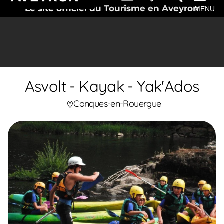
Le site officiel du Tourisme en Aveyron
MENU
Asvolt - Kayak - Yak'Ados
Conques-en-Rouergue