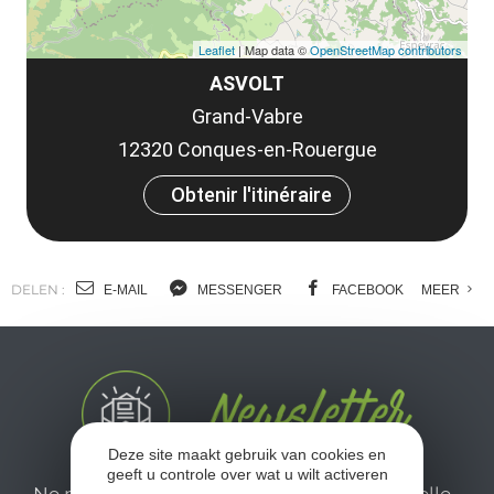
Leaflet
| Map data ©
OpenStreetMap contributors
ASVOLT
Grand-Vabre
12320 Conques-en-Rouergue
Obtenir l'itinéraire
DELEN :
E-MAIL
MESSENGER
FACEBOOK
MEER
Deze site maakt gebruik van cookies en
geeft u controle over wat u wilt activeren
Ne manquez pas notre newsletter mensuelle