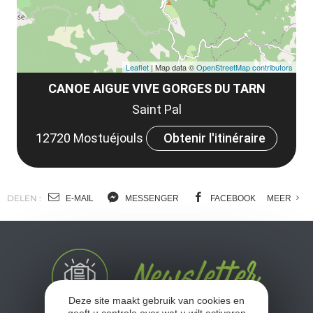
Leaflet
| Map data ©
OpenStreetMap contributors
CANOE AIGUE VIVE GORGES DU TARN
Saint Pal
12720 Mostuéjouls
Obtenir l'itinéraire
DELEN :
E-MAIL
MESSENGER
FACEBOOK
MEER
Deze site maakt gebruik van cookies en