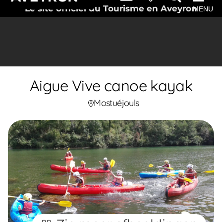
Le site officiel du Tourisme en Aveyron
MENU
Aigue Vive canoe kayak
Mostuéjouls