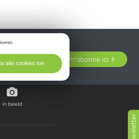
tiveren
t laissez-vous
Je m'abonne ici
our en Aveyron.
ta alle cookies toe
in beeld
Newsletter