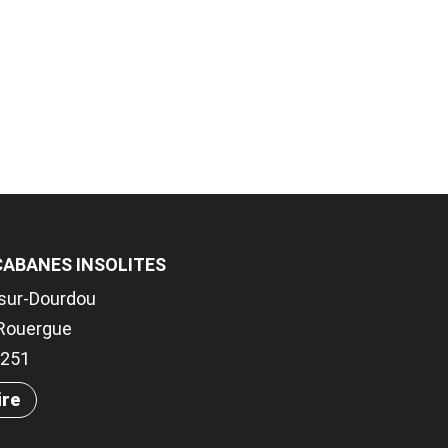
CABANES INSOLITES
-sur-Dourdou
Rouergue
.4251
ire