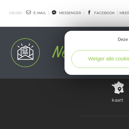
DELEN :
E-MAIL
MESSENGER
FACEBOOK
MEE
Deze s
Weiger alle cooki
kaart