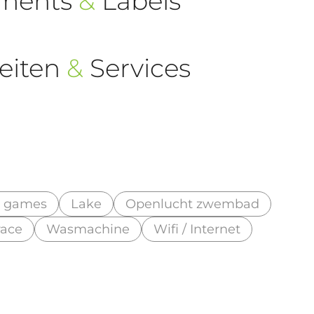
ements
&
Labels
eiten
&
Services
' games
Lake
Openlucht zwembad
race
Wasmachine
Wifi / Internet