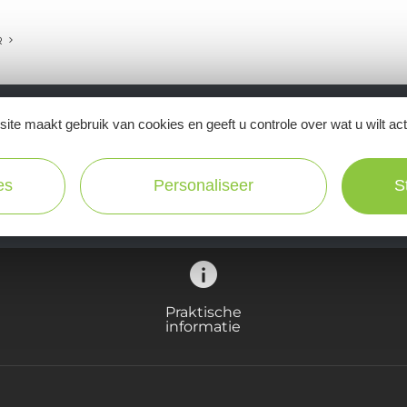
R
ite maakt gebruik van cookies en geeft u controle over wat u wilt ac
Ne manquez pas notre newsletter mensuelle e
inspirer pour profiter pleinement de votre séj
es
Personaliseer
S
Praktische
informatie