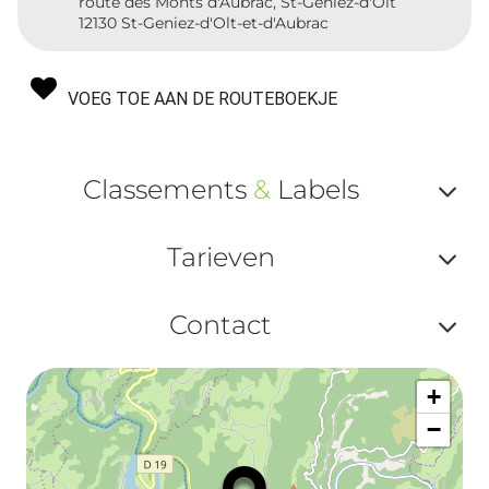
route des Monts d'Aubrac, St-Geniez-d'Olt
12130 St-Geniez-d'Olt-et-d'Aubrac
VOEG TOE AAN DE ROUTEBOEKJE
Classements
&
Labels
Af
Tarieven
ou
Af
ma
Contact
ou
le
Af
ma
la
+
ou
le
−
ma
ou