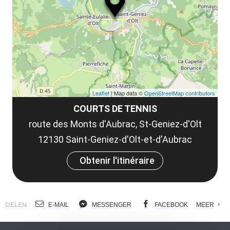
le
et
co
tar
Leaflet
| Map data ©
OpenStreetMap contributors
COURTS DE TENNIS
route des Monts d'Aubrac, St-Geniez-d'Olt
12130 Saint-Geniez-d'Olt-et-d'Aubrac
Obtenir l'itinéraire
DELEN :
E-MAIL
MESSENGER
FACEBOOK
MEER