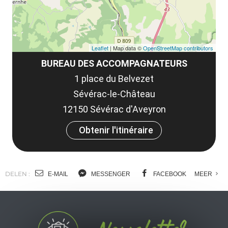
Leaflet
| Map data ©
OpenStreetMap contributors
BUREAU DES ACCOMPAGNATEURS
1 place du Belvezet
Sévérac-le-Château
12150 Sévérac d'Aveyron
Obtenir l'itinéraire
DELEN :
E-MAIL
MESSENGER
FACEBOOK
MEER