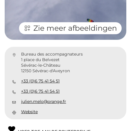
Zie meer afbeeldingen
Bureau des accompagnateurs
1 place du Belvezet
Sévérac-le-Château
12150 Sévérac-d'Aveyron
+33 (0)6 75 41 54 51
+33 (0)6 75 41 54 51
julien.melo@orange.fr
Website