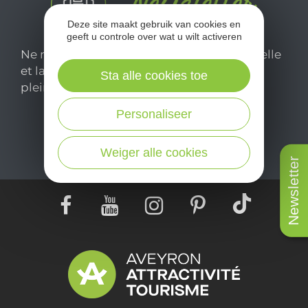
Deze site maakt gebruik van cookies en
geeft u controle over wat u wilt activeren
Ne manquez pas notre newsletter mensuelle
et laissez-vous inspirer pour profiter
Sta alle cookies toe
pleinement de votre séjour en Aveyron.
Personaliseer
Je m'abonne ici
Weiger alle cookies
Newsletter