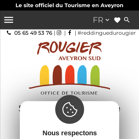
Le site officiel du Tourisme en Aveyron

FR
keyboard_arrow_down
search
05 65 49 53 76
|
|
| #reddinguedurougier
Saint-Sernin-sur-Rance
Savourer
Nous respectons