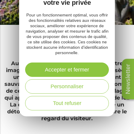
votre vie privée
Pour un fonctionnement optimal, vous offrir
des fonctionnalités relatives aux réseaux
sociaux, améliorer votre expérience de
navigation, analyser et mesurer le trafic afin
Victor
de vous proposer des contenus de qualité,
l'enfant sauvage
ce site utilise des cookies. Ces cookies ne
stockent aucune information d'identification
personnelle.
Au-delà des légendes qui éveillent notre
Newsletter
Accepter et fermer
imaginaire, Saint-Sernin-sur-Rance possède
une histoire singulière ! Victor, l’enfant
sauvage de l’Aveyron. Partons à la rencontre
Personnaliser
de ce personnage emblématique du village,
qui après des siècles fait encore parler de lui.
Tout refuser
La commune Saint-Serninoise impose un
détour par sa mairie où une statue attire le
regard du visiteur.