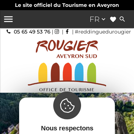
Le site officiel du Tourisme en Aveyron

FR
keyboard_arrow_down
search
05 65 49 53 76
|
|
| #reddinguedurougier
Nous respectons