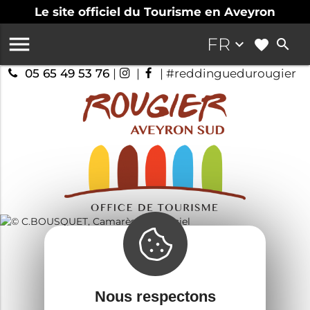
Le site officiel du Tourisme en Aveyron

FR
keyboard_arrow_down
search
05 65 49 53 76
|
|
| #reddinguedurougier
Camarès
Guide touristique
Nous respectons