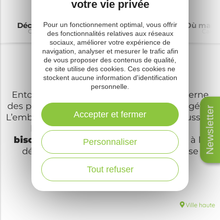
votre vie privée
Pour un fonctionnement optimal, vous offrir
Découvrir
À voir à faire
Où dormir
Où mang
Camarès
Camarès
Camarès
Cama
des fonctionnalités relatives aux réseaux
sociaux, améliorer votre expérience de
navigation, analyser et mesurer le trafic afin
La capitale du Rougier
de vous proposer des contenus de qualité,
ce site utilise des cookies. Ces cookies ne
stockent aucune information d'identification
personnelle.
Entouré d’un écrin naturel,
Camarès
alterne
des paysages entre univers minéral et végétal.
Newsletter
Accepter et fermer
L’emblème gastronomique du village poussera
les gourmands à faire une halte à la
biscuiterie
avant d’arpenter les ruelles à la
Personnaliser
découverte de la cité où chaque bâtisse
raconte presque une histoire.
Tout refuser
le
Ville haute