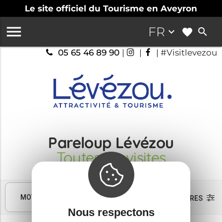
Le site officiel du Tourisme en Aveyron

FR
keyboard_arrow_down
search
05 65 46 89 90
|
|
| #Visitlevezou
Pareloup Lévézou
Toutes les visites
MOTS CLÉS
FILTRES
Nous respectons