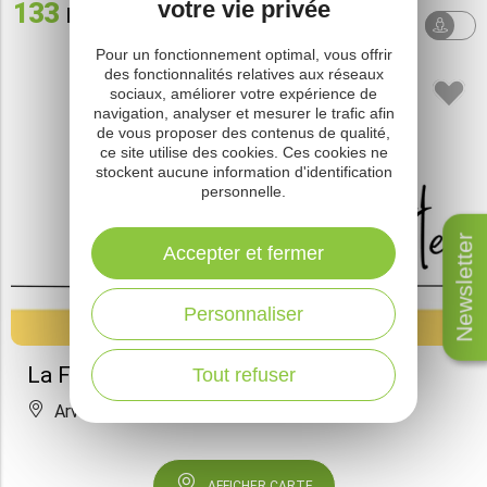
votre vie privée
133
résultats
Tri par
AUTOUR
défaut
DE MOI
Pour un fonctionnement optimal, vous offrir
des fonctionnalités relatives aux réseaux
sociaux, améliorer votre expérience de
navigation, analyser et mesurer le trafic afin
de vous proposer des contenus de qualité,
ce site utilise des cookies. Ces cookies ne
stockent aucune information d'identification
personnelle.
Newsletter
Accepter et fermer
Personnaliser
La Ferme d'Eliette
Tout refuser
Arvieu
AFFICHER CARTE