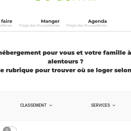
 faire
Manger
Agenda
lleries
Plage des Rousselleries
Plage des Rousselleries
hébergement pour vous et votre famille à
alentours ?
te rubrique pour trouver où se loger selo
CLASSEMENT
SERVICES