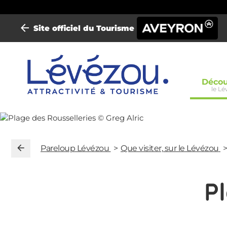
Site officiel du Tourisme
Mini-
Décou
le Lé
site
Parel
Lévé
Pareloup Lévézou
Que visiter, sur le Lévézou
P