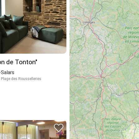
on de Tonton"
Salars
 Plage des Rousselleries