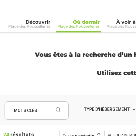
Découvrir
Où dormir
À voir à
Plage des Rousselleries
Plage des Rousselleries
Plage des Rousse
Vous êtes à la recherche d’un 
Utilisez cet
TYPE D'HÉBERGEMENT
MOTS CLÉS
74
résultats
Tri par
proximite
AUTOUR
DE MOI