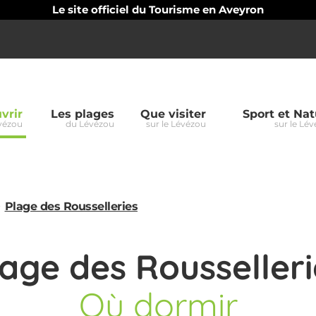
Le site officiel du Tourisme en Aveyron
vrir
Les plages
Que visiter
Sport et Nat
vézou
du Lévézou
sur le Lévézou
sur le Lé
oup
zou
Plage des Rousselleries
lage des Rousselleri
Où dormir