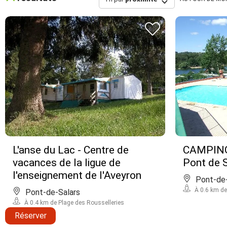
L'anse du Lac - Centre de
CAMPING
vacances de la ligue de
Pont de 
l'enseignement de l'Aveyron
Pont-de-
À 0.6 km de
Pont-de-Salars
À 0.4 km de Plage des Rousselleries
Réserver