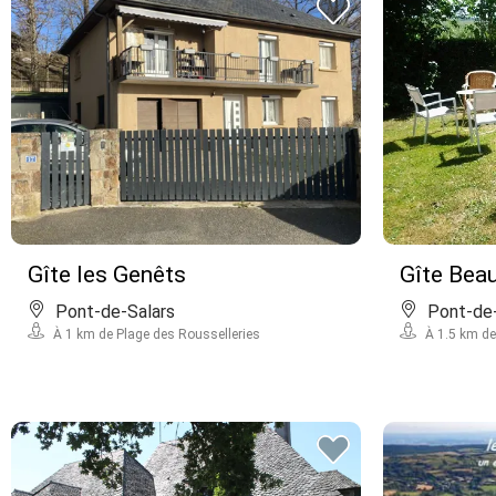
Gîte les Genêts
Gîte Beau
Pont-de-Salars
Pont-de-
À 1 km de Plage des Rousselleries
À 1.5 km de