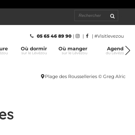
05 65 46 89 90
|
|
| #Visitlevezou
ure
Où dormir
Où manger
Agenda
vézou
sur le Lévézou
sur le Lévézou
du Lévézou
Plage des Rousselleries © Greg Alric
es