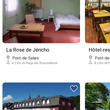
La Rose de Jéricho
Hôtel-res
Pont-de-Salars
Pont-de-
À 2 km de Plage des Rousselleries
À 2 km de P