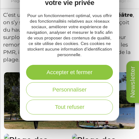
votre vie privée
Plage des Rousselleries
Plage des Rousselleries
Plage des Ro
C’est une
jolie plage en forme d’amphithéâtre
,
Pour un fonctionnement optimal, vous offrir
des fonctionnalités relatives aux réseaux
on s’y sent comme dans un
cocon
. On l’aperçoit
sociaux, améliorer votre expérience de
du haut du grand parking gratuit qui la
navigation, analyser et mesurer le trafic afin
surplombe. On descend à pied vers le lac, pour
de vous proposer des contenus de qualité,
ce site utilise des cookies. Ces cookies ne
remonter ça tire un peu sur les mollets. Pour les
stockent aucune information d'identification
PMR, il est possible d’approcher le véhicule de la
personnelle.
plage.
Newsletter
Accepter et fermer
Personnaliser
Tout refuser