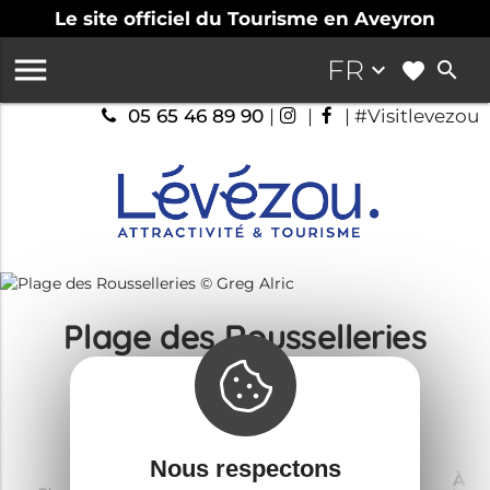
Le site officiel du Tourisme en Aveyron

FR
keyboard_arrow_down
search
05 65 46 89 90
|
|
| #Visitlevezou
Plage des Rousselleries
Guide touristique
Nous respectons
Découvrir
Où dormir
À vo