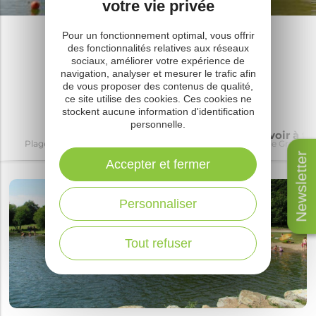
votre vie privée
Plage de Granouillac
Pour un fonctionnement optimal, vous offrir
des fonctionnalités relatives aux réseaux
Guide touristique
sociaux, améliorer votre expérience de
navigation, analyser et mesurer le trafic afin
de vous proposer des contenus de qualité,
ce site utilise des cookies. Ces cookies ne
stockent aucune information d'identification
personnelle.
Découvrir
Où dormir
À voir à fa
Plage de Granouillac
Plage de Granouillac
Plage de Granouil
Newsletter
Accepter et fermer
Personnaliser
Tout refuser