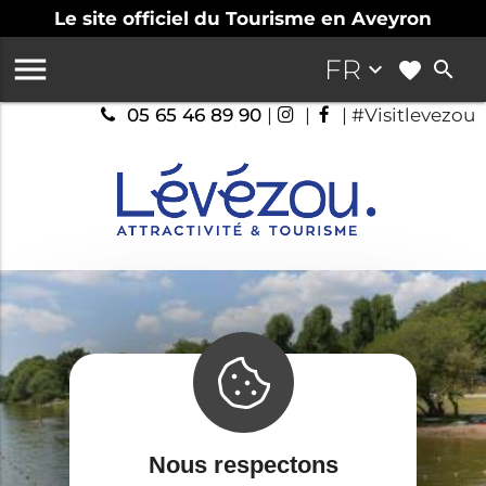
Le site officiel du Tourisme en Aveyron

FR
keyboard_arrow_down
search
05 65 46 89 90
|
|
| #Visitlevezou
Nous respectons