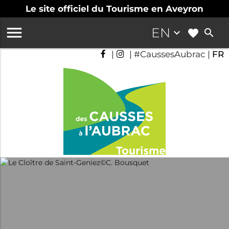
Le site officiel du Tourisme en Aveyron

EN
keyboard_arrow_down
search
|
| #CaussesAubrac |
FR