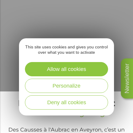
This site uses cookies and gives you control
over what you want to activate
Newsletter
Allow all cookies
Personalize
Des Causses à l'Aubrac
Deny all cookies
Discover everything !
Des Causses à l'Aubrac en Aveyron, c’est un