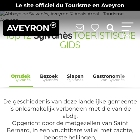
Le site officiel du Tourisme en Aveyron
Top
12
Sylvanès
TOERISTISCHE
MENU
GIDS
Ontdek
Bezoek
Slapen
Gastronomie
Ev
Sylvanès
Sylvanès
Sylvanès
van Sylvanès
De geschiedenis van deze landelijke gemeente
is onlosmakelijk verbonden met die van de
abdij.
Opgericht door de metgezellen van Saint
Bernard, in een vruchtbare vallei met zachte,
beboste hellingen,