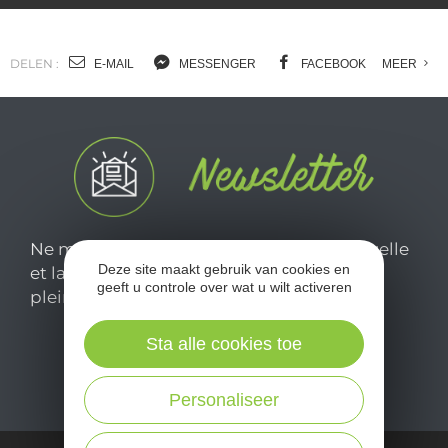
DELEN :
E-MAIL
MESSENGER
FACEBOOK
MEER
Ne manquez pas notre newsletter mensuelle
Deze site maakt gebruik van cookies en
et laissez-vous inspirer pour profiter
geeft u controle over wat u wilt activeren
pleinement de votre séjour en Aveyron.
Sta alle cookies toe
Je m'abonne ici
Personaliseer