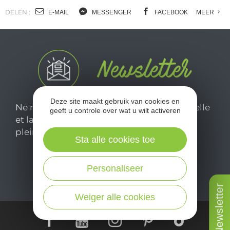
DELEN :
E-MAIL
MESSENGER
FACEBOOK
MEER
Deze site maakt gebruik van cookies en
Ne manquez pas notre newsletter mensuelle
geeft u controle over wat u wilt activeren
et laissez-vous inspirer pour profiter
pleinement de votre séjour en Aveyron.
Sta alle cookies toe
Je m'abonne ici
Personaliseer
Newsletter
Weiger alle cookies