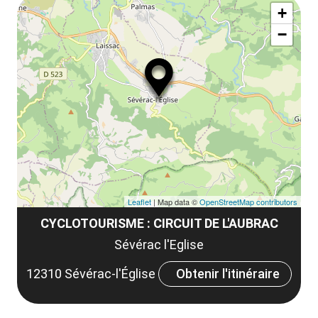
ma
+
ou
le
−
ma
la
le
co
Leaflet
| Map data ©
OpenStreetMap contributors
CYCLOTOURISME : CIRCUIT DE L'AUBRAC
Sévérac l'Eglise
12310 Sévérac-l'Église
Obtenir l'itinéraire