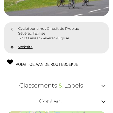
Cyclotourisme : Circuit de l'Aubrac
Sévérac l'Eglise
12310 Laissac-Séverac-l'Eglise
Website
VOEG TOE AAN DE ROUTEBOEKJE
Classements
&
Labels
Af
Contact
ou
Af