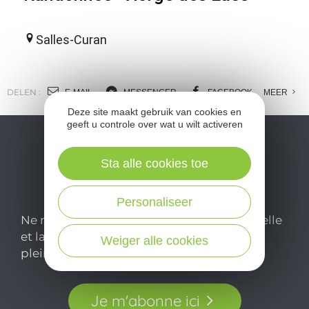
Salles-Curan
DELEN :
E-MAIL
MESSENGER
FACEBOOK
MEER
Deze site maakt gebruik van cookies en
geeft u controle over wat u wilt activeren
Sta alle cookies toe
Personaliseer
Ne manquez pas notre newsletter mensuelle
et laissez-vous inspirer pour profiter
Weiger alle cookies
pleinement de votre séjour en Aveyron.
Je m'abonne ici