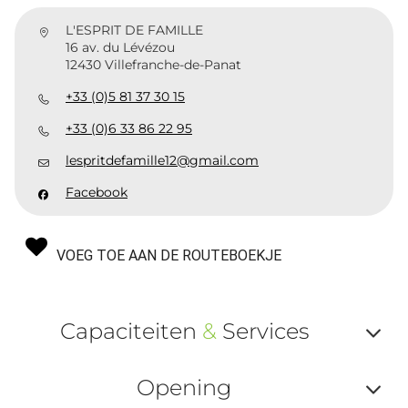
L'ESPRIT DE FAMILLE
16 av. du Lévézou
12430 Villefranche-de-Panat
+33 (0)5 81 37 30 15
+33 (0)6 33 86 22 95
lespritdefamille12@gmail.com
Facebook
VOEG TOE AAN DE ROUTEBOEKJE
Capaciteiten
&
Services
Af
Opening
ou