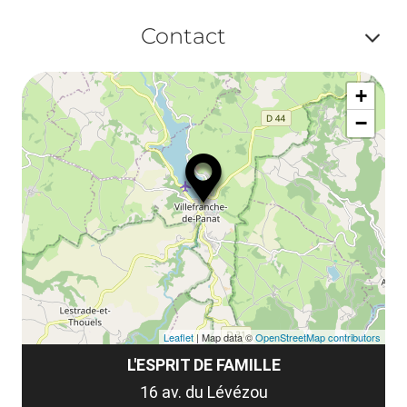
Af
ma
Contact
ou
le
Af
ma
la
+
ou
le
−
ma
ou
le
et
co
tar
Leaflet
| Map data ©
OpenStreetMap contributors
L'ESPRIT DE FAMILLE
16 av. du Lévézou