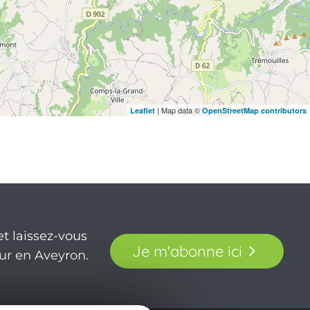
| Map data ©
Leaflet
OpenStreetMap contributors
t laissez-vous
Je m'abonne ici
our en Aveyron.