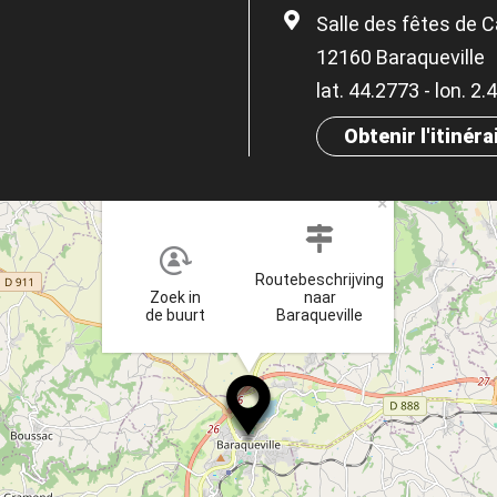
Salle des fêtes de 
12160 Baraqueville
lat. 44.2773 - lon. 2
Obtenir l'itinéra
×
Routebeschrijving
Zoek in
naar
de buurt
Baraqueville