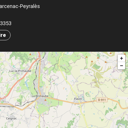
Carcenac-Peyralès
.43353
ire
+
−