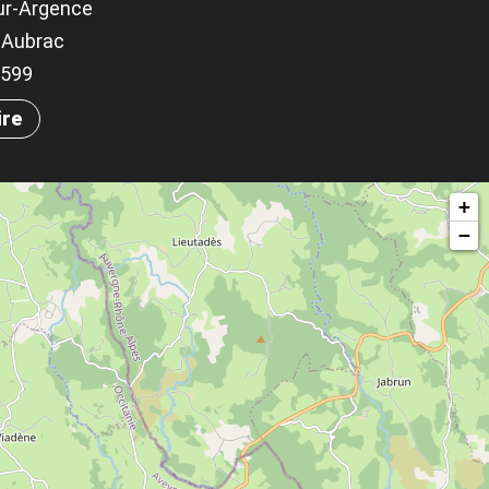
ur-Argence
-Aubrac
.7599
ire
+
−