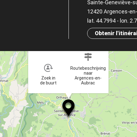
Sainte-Geneviève-s
12420 Argences-en
lat. 44.7994 - lon. 2
Obtenir l'itinéra
×
Routebeschrijving
naar
Zoek in
Argences-en-
de buurt
Aubrac