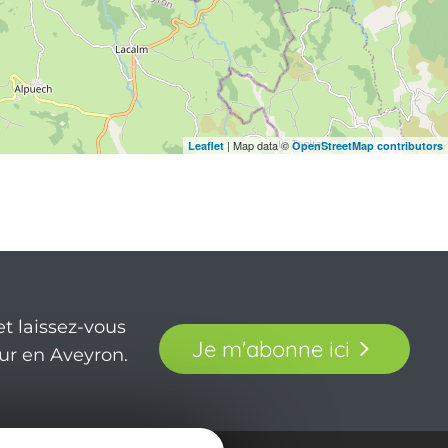
| Map data ©
Leaflet
OpenStreetMap contributors
t laissez-vous
Je m'abonne ici
our en Aveyron.