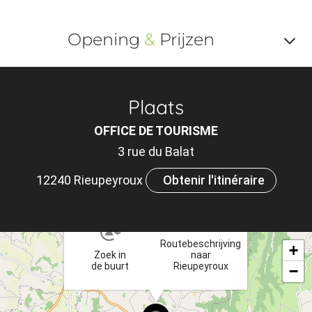
Opening
&
Prijzen
Af
o
Plaats
m
OFFICE DE TOURISME
le
3 rue du Balat
ou
12240 Rieupeyroux
Obtenir l'itinéraire
et
×
ta
Routebeschrijving
+
Zoek in
naar
de buurt
Rieupeyroux
−