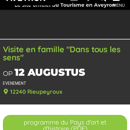
Le site officiel du Tourisme en Aveyron
MENU
Visite en famille "Dans tous les
sens"
12 AUGUSTUS
OP
EVENEMENT
12240 Rieupeyroux
programme du Pays d'art et
d'histoire (PDF)