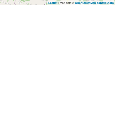
| Map data ©
Leaflet
OpenStreetMap contributors