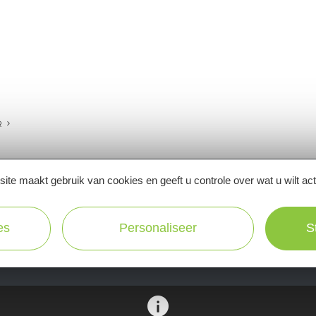
R
ite maakt gebruik van cookies en geeft u controle over wat u wilt ac
Ne manquez pas notre newsletter mensuelle e
es
Personaliseer
S
inspirer pour profiter pleinement de votre séj