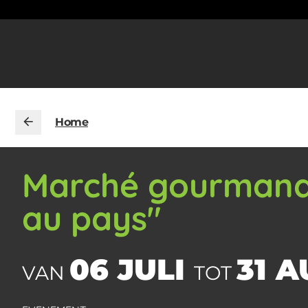
Home
Marché gourmand 
au pays"
06 JULI
31 
VAN
TOT