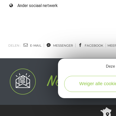
Ander sociaal netwerk
DELEN :
E-MAIL
MESSENGER
FACEBOOK
MEE
Deze s
Weiger alle cooki