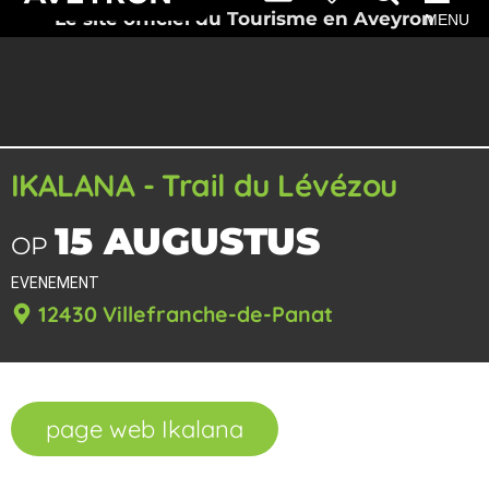
Le site officiel du Tourisme en Aveyron
MENU
IKALANA - Trail du Lévézou
15 AUGUSTUS
OP
EVENEMENT
12430 Villefranche-de-Panat
page web Ikalana