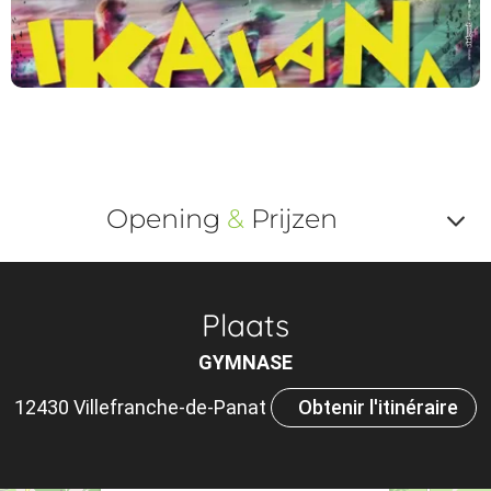
Opening
&
Prijzen
Af
o
Plaats
m
GYMNASE
le
12430 Villefranche-de-Panat
Obtenir l'itinéraire
ou
×
et