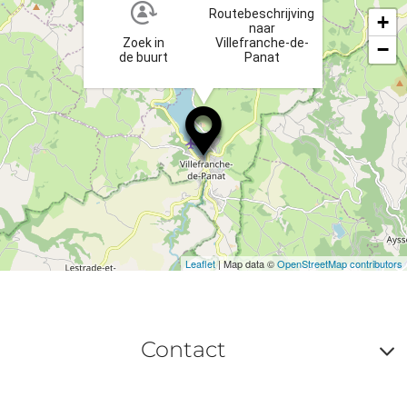
ta
Routebeschrijving
+
naar
Zoek in
Villefranche-de-
−
de buurt
Panat
Leaflet
| Map data ©
OpenStreetMap contributors
Contact
A