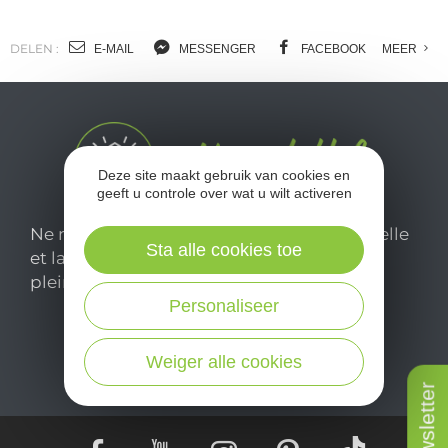
o
m
DELEN :
E-MAIL
MESSENGER
FACEBOOK
MEER
l
c
Deze site maakt gebruik van cookies en
geeft u controle over wat u wilt activeren
Ne manquez pas notre newsletter mensuelle
Sta alle cookies toe
et laissez-vous inspirer pour profiter
pleinement de votre séjour en Aveyron.
Personaliseer
Je m'abonne ici
Weiger alle cookies
Newsletter