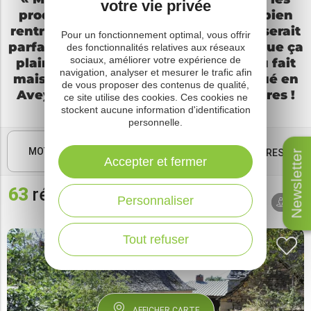
votre vie privée
producteurs locaux » , « Moi j’aime bien
rentrer avec un souvenir » , « Oh, ce serait
Pour un fonctionnement optimal, vous offrir
parfait pour ta mère ! », « Tu penses que ça
des fonctionnalités relatives aux réseaux
sociaux, améliorer votre expérience de
plairait aux enfants ? »… Du local, du fait
navigation, analyser et mesurer le trafic afin
maison, du « made in » ici, du fabriqué en
de vous proposer des contenus de qualité,
Aveyron… ici c’est le coin des locavores !
ce site utilise des cookies. Ces cookies ne
stockent aucune information d'identification
personnelle.
MOTS CLÉS
FILTRES
Newsletter
Accepter et fermer
63
résultats
Tri par
Personnaliser
AUTOUR
défaut
DE MOI
Tout refuser
AFFICHER CARTE