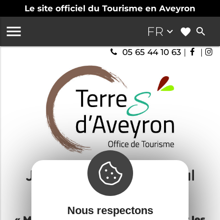
Le site officiel du Tourisme en Aveyron

FR
keyboard_arrow_down
search
05 65 44 10 63
|
|
J'aime consommer local
En Terres d'Aveyron
Nous respectons
« Moi ce que j’aime, c’est rencontrer les