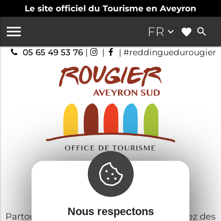
Le site officiel du Tourisme en Aveyron

FR
keyboard_arrow_down
search
05 65 49 53 76
|
|
| #reddinguedurougier
Rougier Aveyron Sud
Agenda
Nous respectons
Partout, lors de votre séjour, vous trouverez des