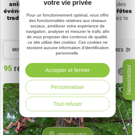
votre vie privée
animations culturelles ou sportives
, des
événements musicaux
, des
expos
, des
fêtes
Pour un fonctionnement optimal, vous offrir
traditionnelles
. Ça bouge ici… Demandez le
des fonctionnalités relatives aux réseaux
programme !
sociaux, améliorer votre expérience de
navigation, analyser et mesurer le trafic afin
de vous proposer des contenus de qualité,
ce site utilise des cookies. Ces cookies ne
stockent aucune information d'identification
MOTS CLÉS
FILTRES
personnelle.
95
résultats
Newsletter
Tri par
Accepter et fermer
AUTOUR
dates
DE MOI
Personnaliser
Tout refuser
AFFICHER CARTE