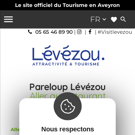
Le site officiel du Tourisme en Aveyron

FR
keyboard_arrow_down
search
05 65 46 89 90
|
|
| #Visitlevezou
Pareloup Lévézou
Aller au restaurant
Nous respectons
Aller au restaurant