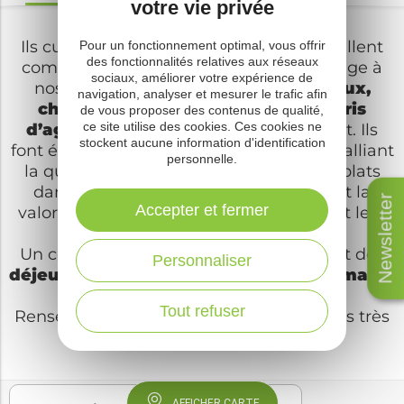
votre vie privée
Ils cuisinent avec passion et vous accueillent
Pour un fonctionnement optimal, vous offrir
des fonctionnalités relatives aux réseaux
comme à la maison. Ils rendent hommage à
sociaux, améliorer votre expérience de
nos
spécialités locales
.
Aligot, tripoux,
navigation, analyser et mesurer le trafic afin
charcuterie de pays, tête de veau, ris
de vous proposer des contenus de qualité,
ce site utilise des cookies. Ces cookies ne
d’agneaux
…sont servis généreusement. Ils
stockent aucune information d'identification
font également preuve de modernité en alliant
personnelle.
la qualité de nos produits locaux à des plats
dans l’air du temps. Le culte du goût et la
Newsletter
Accepter et fermer
valorisation de notre
agriculture
restent leur
principale motivation.
Un conseil : nos restaurateurs organisent des
Personnaliser
déjeuners thématiques
:
soupe au fromage,
poulet sauté, ris d’agneaux
…
Tout refuser
Renseignez-vous ce sont des rendez-vous très
conviviaux et festifs !
AFFICHER CARTE