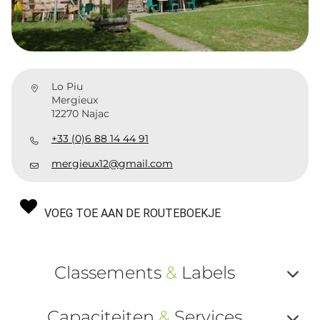
Lo Piu
Mergieux
12270 Najac
+33 (0)6 88 14 44 91
mergieux12@gmail.com
VOEG TOE AAN DE ROUTEBOEKJE
Classements
&
Labels
Af
Capaciteiten
&
Services