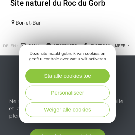
Site naturel du Roc du Gorb
Bor-et-Bar
DELEN :
E-MAIL
MESSENGER
FACEBOOK
MEER
Deze site maakt gebruik van cookies en
geeft u controle over wat u wilt activeren
Sta alle cookies toe
Personaliseer
Ne manquez pas notre newsletter mensuelle
et laissez-vous inspirer pour profiter
Weiger alle cookies
pleinement de votre séjour en Aveyron.