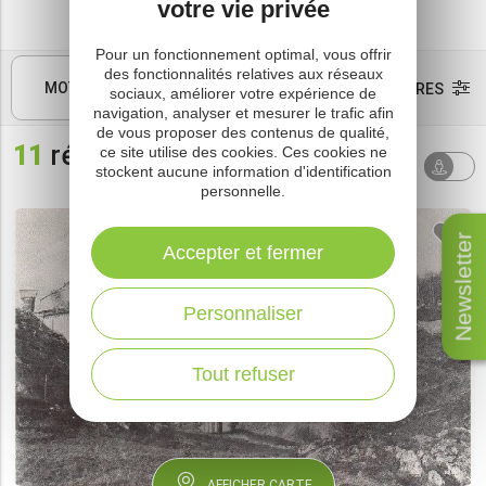
votre vie privée
Pour un fonctionnement optimal, vous offrir
des fonctionnalités relatives aux réseaux
MOTS CLÉS
FILTRES
sociaux, améliorer votre expérience de
navigation, analyser et mesurer le trafic afin
de vous proposer des contenus de qualité,
11
résultats
ce site utilise des cookies. Ces cookies ne
Tri par
AUTOUR
stockent aucune information d'identification
défaut
DE MOI
personnelle.
Newsletter
Accepter et fermer
Personnaliser
Tout refuser
AFFICHER CARTE