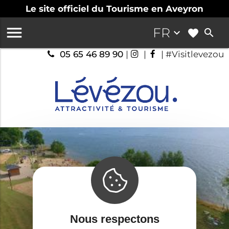
Le site officiel du Tourisme en Aveyron

FR
keyboard_arrow_down
search
05 65 46 89 90
|
|
| #Visitlevezou
Nous respectons