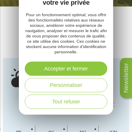
votre vie privée
Pareloup Lévézou
Pour un fonctionnement optimal, vous offrir
des fonctionnalités relatives aux réseaux
Météo
sociaux, améliorer votre expérience de
navigation, analyser et mesurer le trafic afin
de vous proposer des contenus de qualité,
ce site utilise des cookies. Ces cookies ne
Météo de Pont de Salars
stockent aucune information d'identification
personnelle.
Météo
Newsletter
Pont-
lundi 10
août
Accepter et fermer
de-
2026
Salars
Personnaliser
Développement
nuageux
Tout refuser
Min :
18°C
/
Max :
34°C