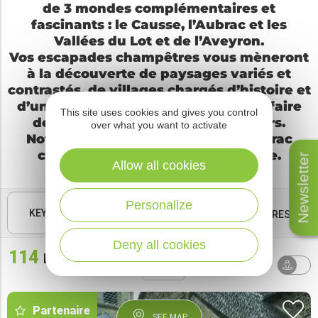
de 3 mondes complémentaires et
fascinants : le Causse, l’Aubrac et les
Vallées du Lot et de l’Aveyron.
Vos escapades champêtres vous mèneront
à la découverte de paysages variés et
contrastés, de villages chargés d’histoire et
d’un riche patrimoine, et des savoir-faire
This site uses cookies and gives you control
de nos artisans d’art et producteurs.
over what you want to activate
Notre territoire des Causses à l’Aubrac
comblera votre soif de découverte.
Newsletter
Allow all cookies
Personalize
KEYWORDS
FILTRES
Deny all cookies
114
results
Sort by
AROUND ME
default
Partenaire
SEE MAP