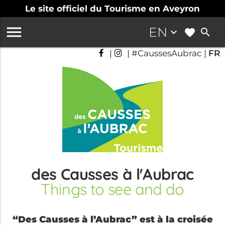
Le site officiel du Tourisme en Aveyron

EN
keyboard_arrow_down
search
|
| #CaussesAubrac |
FR
des Causses à l'Aubrac
Things to see and do
“Des Causses à l’Aubrac” est à la croisée