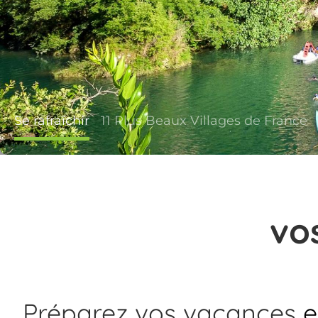
Se rafraîchir
11 Plus Beaux Villages de France
vo
Préparez vos vacances
e