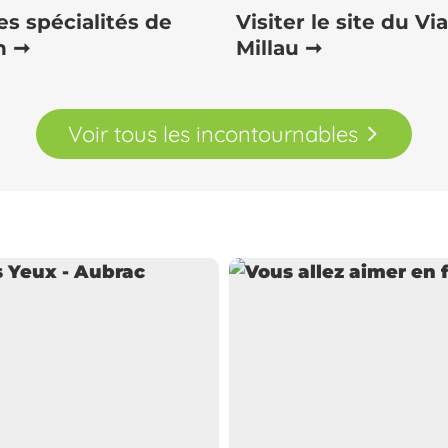
es spécialités de
Visiter le site du V
n ➞
Millau ➞
Voir tous les incontournables