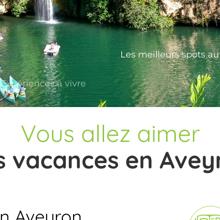
À la découverte des 11 Plus Beau
Les meilleurs spots au
Vivez l'inoubliab
Franc
Expériences à vivre
Vous allez aimer
s vacances en Avey
n Aveyron