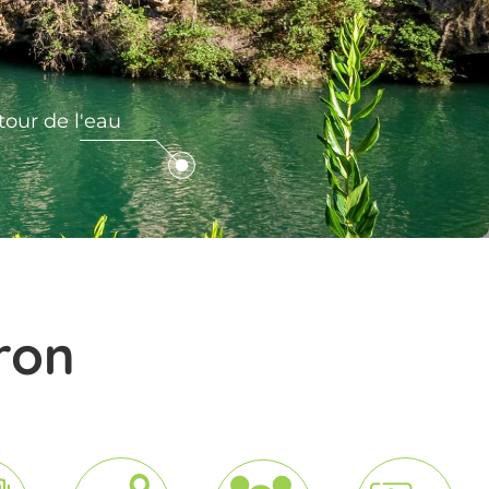
x Villages de
tour de l'eau
le en Aveyron
e en Aveyron
ron