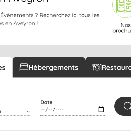
, Évènements ? Recherchez ici tous les
s en Aveyron !
Nos
brochu
es
Hébergements
Restaur
Date
n