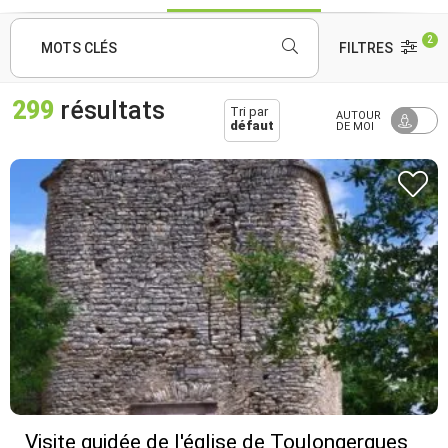
2
MOTS CLÉS
FILTRES
299
résultats
Tri par
AUTOUR
défaut
DE MOI
Visite guidée de l'église de Toulongergues