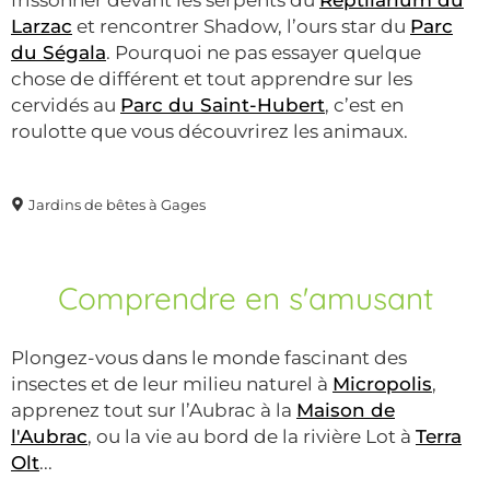
frissonner devant les serpents du
Reptilarium du
Larzac
et rencontrer Shadow, l’ours star du
Parc
du Ségala
. Pourquoi ne pas essayer quelque
chose de différent et tout apprendre sur les
cervidés au
Parc du Saint-Hubert
, c’est en
roulotte que vous découvrirez les animaux.
Jardins de bêtes à Gages
Comprendre en s'amusant
Plongez-vous dans le monde fascinant des
insectes et de leur milieu naturel à
Micropolis
,
apprenez tout sur l’Aubrac à la
Maison de
l'Aubrac
, ou la vie au bord de la rivière Lot à
Terra
Olt
...