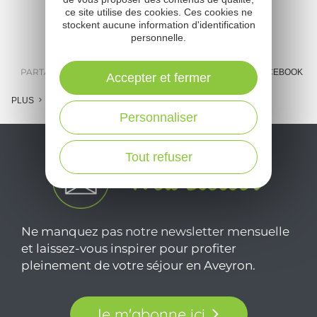
ce site utilise des cookies. Ces cookies ne
stockent aucune information d'identification
personnelle.
PARTAGER :
E-MAIL
MESSENGER
FACEBOOK
Accepter et fermer
PLUS
Personnaliser
Tout refuser
Ne manquez pas notre newsletter mensuelle
et laissez-vous inspirer pour profiter
pleinement de votre séjour en Aveyron.
Je m'abonne ici